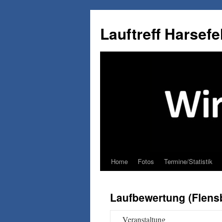
Lauftreff Harsefe
Home
Fotos
Termine/Statistik
Zum
Inhalt
Laufbewertung (Flensb
springen
Veranstaltung