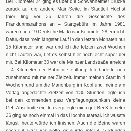
Bei Kilometer 24 ging es über die Schwanheimer Brücke
zurück auf die andere Main-Seite. Im Stadtteil Höchst
(hier fing vor 36 Jahren die Geschichte des
Frankfurtmarathons an – Startgebühr im Jahre 1981
waren noch 19 Deutsche Mark) war Kilometer 28 erreicht.
Dafür, dass mein längster Lauf in den letzten Monaten nur
15 Kilometer lang war und ich die letzten zwei Wochen
nicht Laufen war, lief es selbst hier noch echt super bei
mir. Bei Kilometer 30 war die Mainzer Landstraße erreicht
– 4 Kilometer der Bahnlinie entlang. Ich haderte nun
zunehmend mit meiner Zielzeit. Immer meinen Start in 4
Wochen rund um die Marienburg im Kopf und meine am
Vortag angedachte Zielzeit von 4:30 Stunden legte ich
bei den kommenden paar Verpflegungspunkten kleine
Geh-Abschnitte ein. Ich verpflegte mich gut. Bei Kilometer
36 ging es noch einmal in das Hochhausareal. Ich wusste
längst, heute würde ich finishen. Auch die Beine waren
noch gut. Egal was wolle, es würde unter 4:15 Stunden